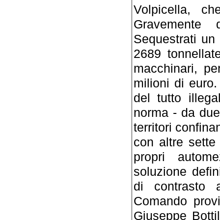
Volpicella, ch
Gravemente d
Sequestrati un 
2689 tonnellate
macchinari, pe
milioni di euro.
del tutto illeg
norma - da due c
territori confin
con altre sette
propri autom
soluzione defini
di contrasto ai
Comando provin
Giuseppe Bottill