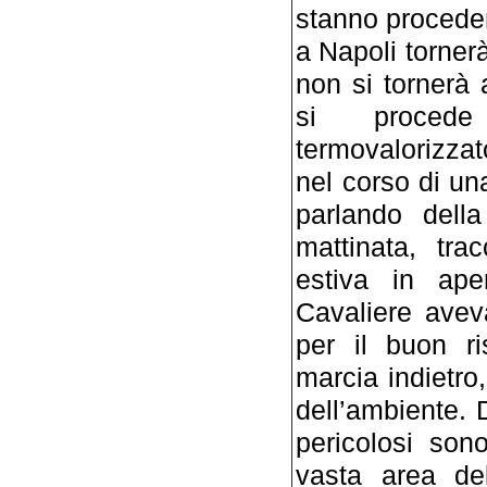
stanno procede
a Napoli tornerà
non si tornerà 
si proced
termovalorizzat
nel corso di u
parlando dell
mattinata, tr
estiva in aper
Cavaliere avev
per il buon ri
marcia indietro,
dell’ambiente. D
pericolosi sono
vasta area del