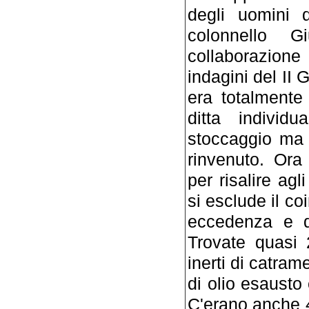
degli uomini 
colonnello G
collaborazion
indagini del II 
era totalmente
ditta individ
stoccaggio ma p
rinvenuto. Ora 
per risalire agl
si esclude il co
eccedenza e di
Trovate quasi 
inerti di catram
di olio esausto 
C'erano anche 4