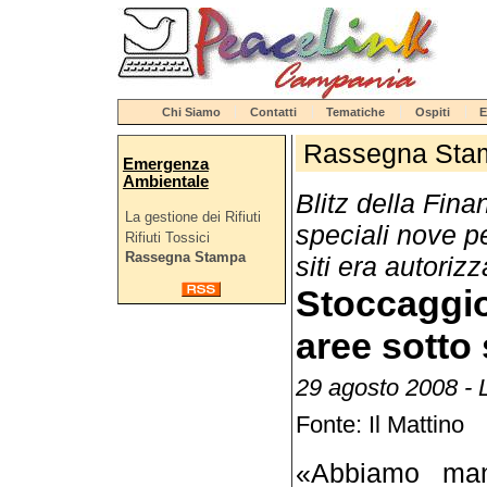
Chi Siamo
Contatti
Tematiche
Ospiti
E
Rassegna Sta
Emergenza
Ambientale
Blitz della Fina
La gestione dei Rifiuti
speciali nove p
Rifiuti Tossici
Rassegna Stampa
siti era autorizz
Stoccaggio
aree sotto
29 agosto 2008 - 
Fonte: Il Mattino
«Abbiamo mant