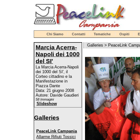
Chi Siamo
Contatti
Tematiche
Ospiti
E
Galleries
>
PeaceLink Camp
Marcia Acerra-
Napoli dei 1000
del SI'
La Marcia Acerra-Napoli
dei 1000 del SI', il
Corteo cittadino e la
Manifestazione in
Piazza Dante
Data: 21 giugno 2008
Autore: Davide Gaudieri
58 Immagini
Slideshow
Galleries
PeaceLink Campania
Allarme Rifiuti Tossici