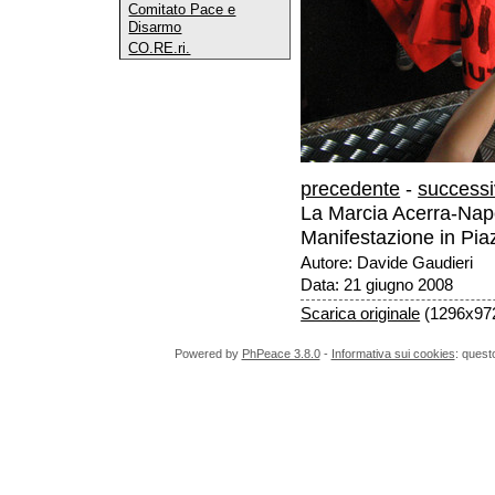
Comitato Pace e
Disarmo
CO.RE.ri.
precedente
-
success
La Marcia Acerra-Napol
Manifestazione in Pi
Autore: Davide Gaudieri
Data: 21 giugno 2008
Scarica originale
(1296x972
Powered by
PhPeace 3.8.0
-
Informativa sui cookies
: quest