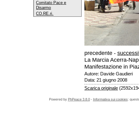
Comitato Pace e
Disarmo
CO.RE.ri.
precedente -
success
La Marcia Acerra-Napol
Manifestazione in Pi
Autore: Davide Gaudieri
Data: 21 giugno 2008
Scarica originale
(2592x194
Powered by
PhPeace 3.8.0
-
Informativa sui cookies
: quest