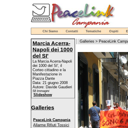
Chi Siamo
Contatti
Tematiche
Ospiti
E
Galleries
>
PeaceLink Camp
Marcia Acerra-
Napoli dei 1000
del SI'
La Marcia Acerra-Napoli
dei 1000 del SI', il
Corteo cittadino e la
Manifestazione in
Piazza Dante
Data: 21 giugno 2008
Autore: Davide Gaudieri
58 Immagini
Slideshow
Galleries
PeaceLink Campania
Allarme Rifiuti Tossici