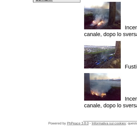
Incen
canale, dopo lo sversa
Fusti
Incen
canale, dopo lo sversa
Powered by
PhPeace 3.8.0
-
Informativa sui cookies
: quest