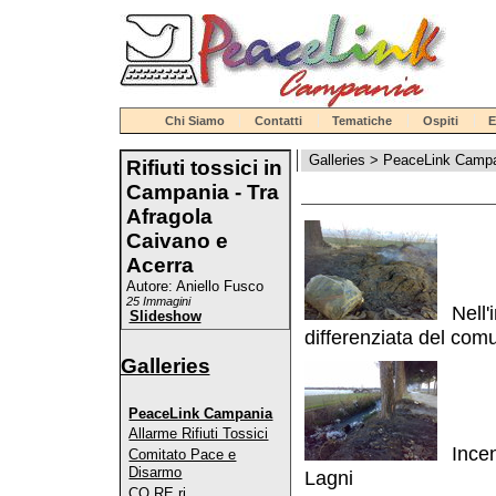
Chi Siamo
Contatti
Tematiche
Ospiti
E
Galleries
>
PeaceLink Camp
Rifiuti tossici in
Campania - Tra
Afragola
Caivano e
Acerra
Autore: Aniello Fusco
25 Immagini
Nell'
Slideshow
differenziata del com
Galleries
PeaceLink Campania
Allarme Rifiuti Tossici
Incen
Comitato Pace e
Disarmo
Lagni
CO.RE.ri.