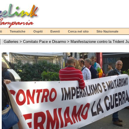
ti
Tematiche
Ospiti
Eventi
Cerca nel sito
Sito Nazionale
Galleries
>
Comitato Pace e Disarmo
>
Manifestazione contro la Trident Ju