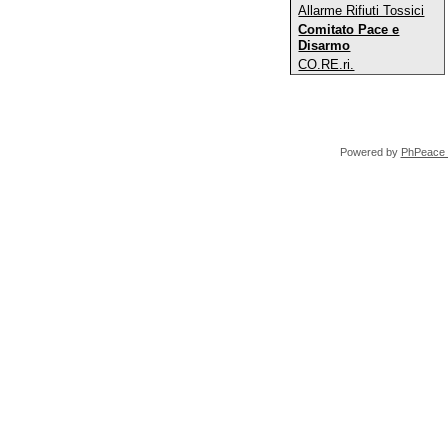
Allarme Rifiuti Tossici
Comitato Pace e
Disarmo
CO.RE.ri.
Powered by
PhPeace 