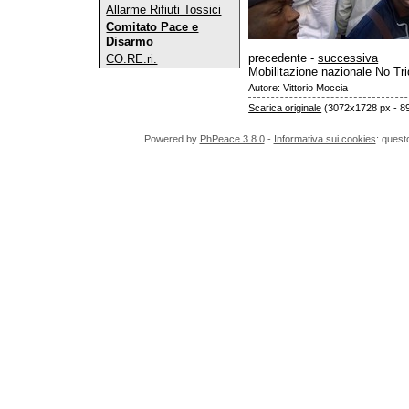
Allarme Rifiuti Tossici
Comitato Pace e
Disarmo
precedente -
successiva
CO.RE.ri.
Mobilitazione nazionale No Tr
Autore: Vittorio Moccia
Scarica originale
(3072x1728 px - 8
Powered by
PhPeace 3.8.0
-
Informativa sui cookies
: quest