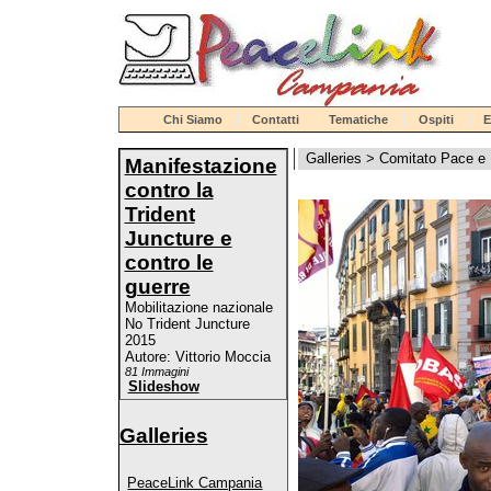
Chi Siamo
Contatti
Tematiche
Ospiti
E
Galleries
>
Comitato Pace e
Manifestazione
contro la
Trident
Juncture e
contro le
guerre
Mobilitazione nazionale
No Trident Juncture
2015
Autore: Vittorio Moccia
81 Immagini
Slideshow
Galleries
PeaceLink Campania