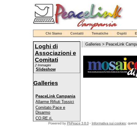
Chi Siamo
Contatti
Tematiche
Ospiti
E
Galleries
>
PeaceLink Camp
Loghi di
Associazioni e
Comitati
2 Immagini
Slideshow
Galleries
PeaceLink Campania
Allarme Rifiuti Tossici
Comitato Pace e
Disarmo
CO.RE.ri.
Powered by
PhPeace 3.8.0
-
Informativa sui cookies
: quest