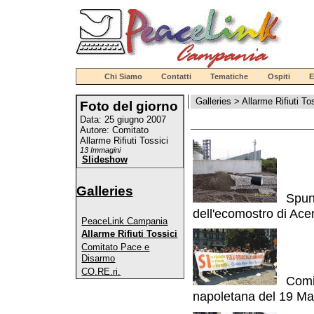
Chi Siamo
Contatti
Tematiche
Ospiti
E
Galleries
>
Allarme Rifiuti To
Foto del giorno
Data: 25 giugno 2007
Autore: Comitato
Allarme Rifiuti Tossici
13 Immagini
Slideshow
Galleries
Spun
dell'ecomostro di Ace
PeaceLink Campania
Allarme Rifiuti Tossici
Comitato Pace e
Disarmo
CO.RE.ri.
Comit
napoletana del 19 Ma