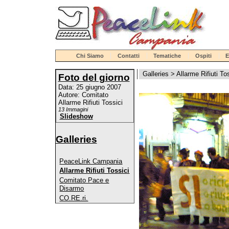
Chi Siamo
Contatti
Tematiche
Ospiti
E
Galleries
>
Allarme Rifiuti To
Foto del giorno
Data: 25 giugno 2007
Autore: Comitato
Allarme Rifiuti Tossici
13 Immagini
Slideshow
Galleries
PeaceLink Campania
Allarme Rifiuti Tossici
Comitato Pace e
Disarmo
CO.RE.ri.