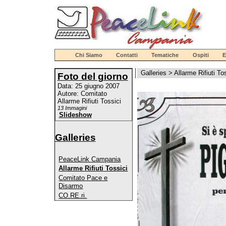
Chi Siamo
Contatti
Tematiche
Ospiti
E
Galleries
>
Allarme Rifiuti To
Foto del giorno
Data: 25 giugno 2007
Autore: Comitato
Allarme Rifiuti Tossici
13 Immagini
Slideshow
Galleries
PeaceLink Campania
Allarme Rifiuti Tossici
Comitato Pace e
Disarmo
CO.RE.ri.