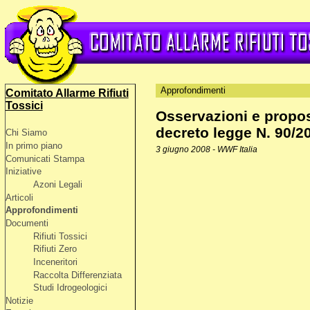
Approfondimenti
Comitato Allarme Rifiuti
Tossici
Osservazioni e propo
decreto legge N. 90/2
Chi Siamo
In primo piano
3 giugno 2008 - WWF Italia
Comunicati Stampa
Iniziative
Azoni Legali
Articoli
Approfondimenti
Documenti
Rifiuti Tossici
Rifiuti Zero
Inceneritori
Raccolta Differenziata
Studi Idrogeologici
Notizie