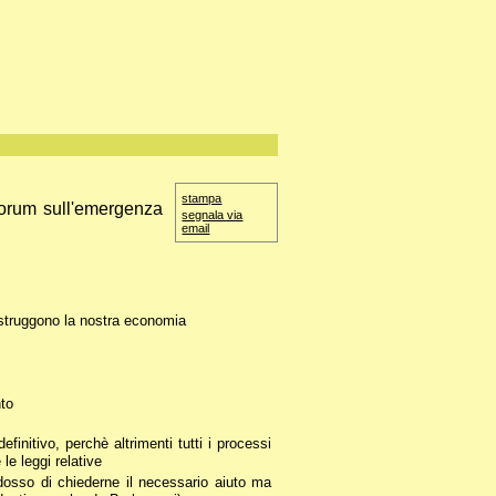
stampa
 Forum sull'emergenza
segnala via
email
istruggono la nostra economia
nto
efinitivo, perchè altrimenti tutti i processi
le leggi relative
adosso di chiederne il necessario aiuto ma