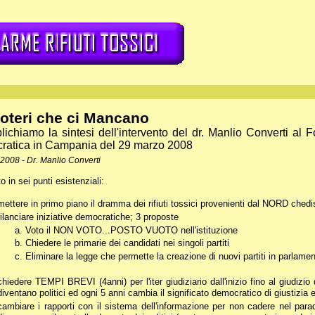
Poteri che ci Mancano
ichiamo la sintesi dell'intervento del dr. Manlio Converti al
ratica in Campania del 29 marzo 2008
 2008 - Dr. Manlio Converti
 in sei punti esistenziali:
mettere in primo piano il dramma dei rifiuti tossici provenienti dal NORD ched
rilanciare iniziative democratiche; 3 proposte
Voto il NON VOTO...POSTO VUOTO nell'istituzione
Chiedere le primarie dei candidati nei singoli partiti
Eliminare la legge che permette la creazione di nuovi partiti in parlame
chiedere TEMPI BREVI (4anni) per l'iter giudiziario dall'inizio fino al giudizio d
diventano politici ed ogni 5 anni cambia il significato democratico di giustizia e 
cambiare i rapporti con il sistema dell'informazione per non cadere nel par