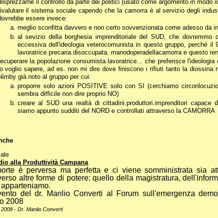
disprezzarne il controllo da parte dei politici (usato come argomento in modo 
rivalutare il sistema sociale capendo che la camorra è al servizio degli indust
dovrebbe essere invece:
meglio sconfitta davvero e non certo sovvenzionata come adesso da ind
al sevizio della borghesia imprenditoriale del SUD, che dovremmo d
eccessiva dell'ideologia veterocomunista in questo gruppo, perché il
lavoratrice.precaria.disoccupata. manodoperadellacamorra e questo rende
recuperare la popolazione consumista.lavoratrice... che preferisce l'ideologia 
lo voglio sapere, ad es. non mi dire dove finiscono i rifiuti tanto la diossi
Nimby già noto al gruppo per cui:
proporre solo azioni POSITIVE solo con SI (cerchiamo circonlocuzi
sembra difficile non dire proprio NO)
creare al SUD una realtà di cittadini.produttori.imprenditori capace
siamo appunto sudditi del NORD e controllati attraverso la CAMORRA
nche
iale
io alla Produttività Campana
orte è perversa ma perfetta e ci viene somministrata sia at
verso altre forme di potere: quello della magistratura, dell'info
i apparteniamo.
rvento del dr. Manlio Converti al Forum sull'emergenza dem
o 2008
e 2008 - Dr. Manlio Converti