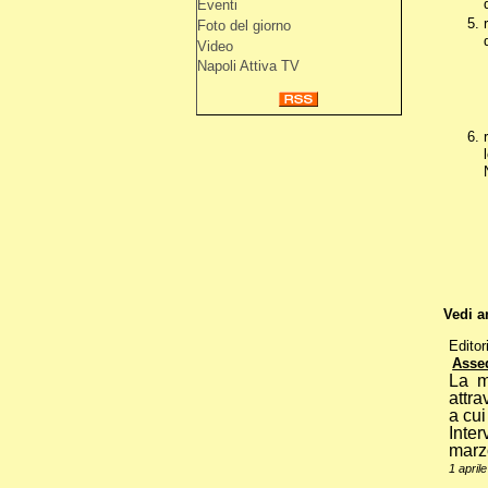
Eventi
Foto del giorno
Video
Napoli Attiva TV
Vedi a
Editor
Assed
La m
attra
a cu
Inte
marz
1 april