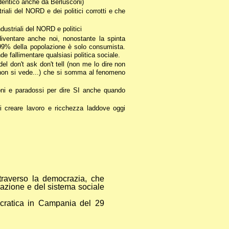
identico anche da Berlusconi)
riali del NORD e dei politici corrotti e che
ustriali del NORD e politici
iventare anche noi, nonostante la spinta
 99% della popolazione è solo consumista.
 fallimentare qualsiasi politica sociale.
del don't ask don't tell (non me lo dire non
na non si vede...) che si somma al fenomeno
oni e paradossi per dire SI anche quando
 di creare lavoro e ricchezza laddove oggi
traverso la democrazia, che
rmazione e del sistema sociale
ocratica in Campania del 29