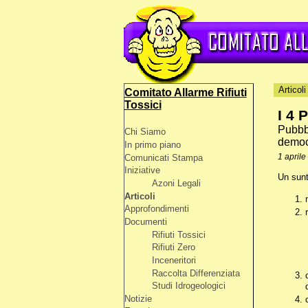
Articoli
Comitato Allarme Rifiuti
Tossici
I 4 
Pubbbl
Chi Siamo
democ
In primo piano
1 aprile
Comunicati Stampa
Iniziative
Un sunto
Azoni Legali
Articoli
Approfondimenti
Documenti
Rifiuti Tossici
Rifiuti Zero
Inceneritori
Raccolta Differenziata
Studi Idrogeologici
Notizie