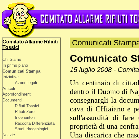
Comunicati Stamp
Comitato Allarme Rifiuti
Tossici
Comunicato S
Chi Siamo
In primo piano
15 luglio 2008 - Comita
Comunicati Stampa
Iniziative
Un centinaio di citt
Azoni Legali
Articoli
dentro il Duomo di Nap
Approfondimenti
consegnargli la docume
Documenti
Rifiuti Tossici
cava di CHiaiano e per
Rifiuti Zero
sull'assurdità di far
Inceneritori
Raccolta Differenziata
proprietà di una confra
Studi Idrogeologici
Una discarica che nas
Notizie