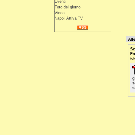
Eventi
Foto del giorno
Video
Napoli Attiva TV
Alle
Sc
Fo
WW
g
s
s