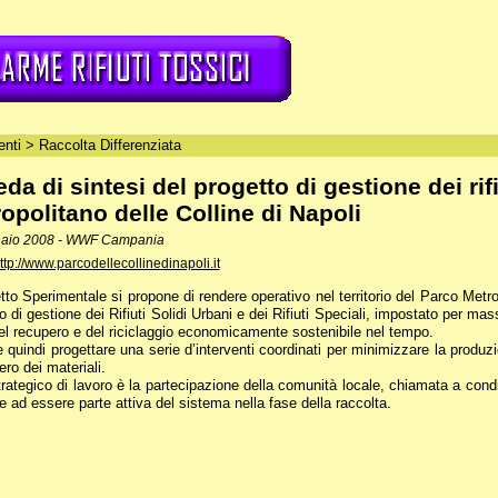
nti
>
Raccolta Differenziata
da di sintesi del progetto di gestione dei rif
opolitano delle Colline di Napoli
naio 2008 - WWF Campania
ttp://www.parcodellecollinedinapoli.it
etto Sperimentale si propone di rendere operativo nel territorio del Parco Metr
o di gestione dei Rifiuti Solidi Urbani e dei Rifiuti Speciali, impostato per ma
 del recupero e del riciclaggio economicamente sostenibile nel tempo.
e quindi progettare una serie d’interventi coordinati per minimizzare la produzio
ro dei materiali.
rategico di lavoro è la partecipazione della comunità locale, chiamata a condi
he ad essere parte attiva del sistema nella fase della raccolta.