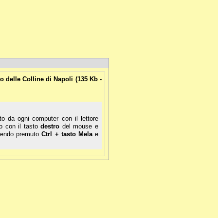
o delle Colline di Napoli
(135 Kb -
o da ogni computer con il lettore
lo con il tasto
destro
del mouse e
enendo premuto
Ctrl + tasto Mela
e