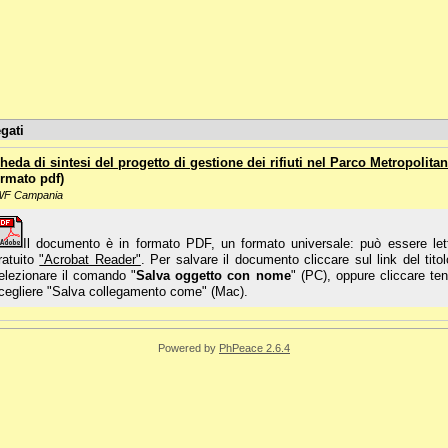
gati
heda di sintesi del progetto di gestione dei rifiuti nel Parco Metropolitan
rmato pdf)
F Campania
Il documento è in formato PDF, un formato universale: può essere lett
ratuito
"Acrobat Reader"
. Per salvare il documento cliccare sul link del tito
elezionare il comando "
Salva oggetto con nome
" (PC), oppure cliccare t
cegliere "Salva collegamento come" (Mac).
Powered by
PhPeace 2.6.4