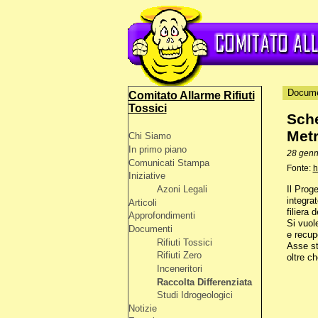
Docume
Comitato Allarme Rifiuti
Tossici
Sche
Metr
Chi Siamo
In primo piano
28 gen
Comunicati Stampa
Fonte:
h
Iniziative
Azoni Legali
Il Prog
integrat
Articoli
filiera
Approfondimenti
Si vuol
Documenti
e recupe
Rifiuti Tossici
Asse st
Rifiuti Zero
oltre c
Inceneritori
Raccolta Differenziata
Studi Idrogeologici
Notizie