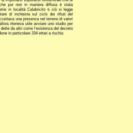
, che pur non in maniera diffusa è stata
me in località Calabricito e ciò si legge
re di inchiesta sul ciclo dei rifiuti del
ccertava una presenza nel terreno di valori
 allora riteneva utile avviare uno studio per
dette da altri come l’esistenza del decreto
one in particolare 334 ettari a rischio.