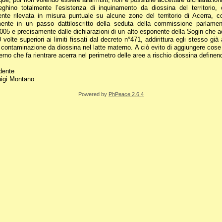
eghino totalmente l’esistenza di inquinamento da diossina del territorio
nte rilevata in misura puntuale su alcune zone del territorio di Acerra, co
ente in un passo dattiloscritto della seduta della commissione parlamenta
005 e precisamente dalle dichiarazioni di un alto esponente della Sogin che a
volte superiori ai limiti fissati dal decreto n°471, addirittura egli stesso già
e contaminazione da diossina nel latte materno. A ciò evito di aggiungere cose 
rno che fa rientrare acerra nel perimetro delle aree a rischio diossina definend
idente
uigi Montano
Powered by
PhPeace 2.6.4