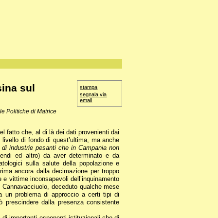
ina sul
stampa
segnala via
email
 Politiche di Matrice
fatto che, al di là dei dati provenienti dai
o livello di fondo di quest’ultima, ma anche
ti di industrie pesanti che in Campania non
incendi ed altro) da aver determinato e da
tologici sulla salute della popolazione e
rima ancora dalla decimazione per troppo
e e vittime inconsapevoli dell’inquinamento
e di Cannavacciuolo, deceduto qualche mese
 un problema di approccio a certi tipi di
ò prescindere dalla presenza consistente
i importanti esponenti istituzionali che di