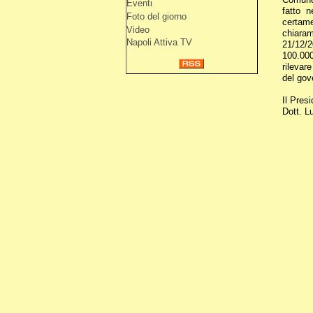
Eventi
fatto n
Foto del giorno
certame
Video
chiaram
Napoli Attiva TV
21/12/2
100.000 
rilevar
del gove
Il Pres
Dott. L