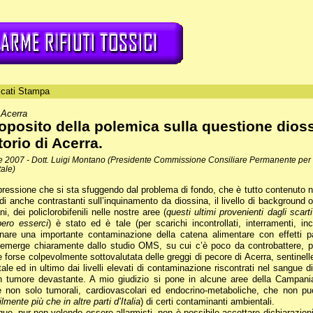
cati Stampa
 Acerra
oposito della polemica sulla questione dioss
itorio di Acerra.
e 2007 - Dott. Luigi Montano (Presidente Commissione Consiliare Permanente per le
ale)
pressione che si sta sfuggendo dal problema di fondo, che è tutto contenuto nel 
udi anche contrastanti sull’inquinamento da diossina, il livello di background 
ni, dei policlorobifenili nelle nostre aree (
questi ultimi provenienti dagli scar
ero esserci
) è stato ed è tale (per scarichi incontrollati, interramenti, 
nare una importante contaminazione della catena alimentare con effetti pa
emerge chiaramente dallo studio OMS, su cui c’è poco da controbattere, p
 forse colpevolmente sottovalutata delle greggi di pecore di Acerra, sentinell
ale ed in ultimo dai livelli elevati di contaminazione riscontrati nel sangu
n tumore devastante. A mio giudizio si pone in alcune aree della Campania
e non solo tumorali, cardiovascolari ed endocrino-metaboliche, che non pu
lmente più che in altre parti d’Italia
) di certi contaminanti ambientali.
e, pur non volendo essere allarmisti, non è possibile accettare dichiarazioni d