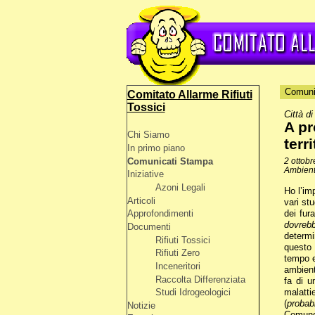
Comuni
Comitato Allarme Rifiuti
Tossici
Città di
A pr
Chi Siamo
terr
In primo piano
Comunicati Stampa
2 ottobr
Ambient
Iniziative
Azoni Legali
Ho l’im
Articoli
vari st
Approfondimenti
dei fura
dovrebb
Documenti
determi
Rifiuti Tossici
questo 
Rifiuti Zero
tempo e
Inceneritori
ambient
Raccolta Differenziata
fa di u
Studi Idrogeologici
malatti
(
probabi
Notizie
Comunqu