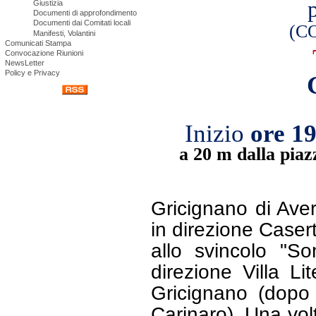
Giustizia
Documenti di approfondimento
Documenti dai Comitati locali
(C
Manifesti, Volantini
Comunicati Stampa
Convocazione Riunioni
NewsLetter
Policy e Privacy
Inizio
ore 19
a 20 m dalla piaz
Gricignano di Ave
in direzione Case
allo svincolo "So
direzione Villa Li
Gricignano (dopo 
Carinaro). Una vol