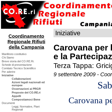
Iniziative
Coordinamento
Regionale Rifiuti
Carovana per 
della Campania
e la Partecipa
Manifesto costitutivo
Chi Siamo
Breve storia del CO.RE.Ri.
Terza Tappa: Gric
Schede di presentazione
Comitato Tecnico Scientifico
Per aderire
9 settembre 2009 - Coor
Iniziative
Collaborazioni
Sab
Azioni legali nazionali ed
europee
Osservazioni ai PRGR
Proposte del CO.RE.ri
Appelli
Carovana
p
Compostiamoci Bene
Documenti
Leggi, Normative, Piani
Regionali