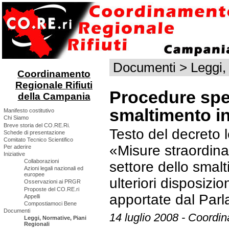
Documenti
>
Leggi,
Coordinamento
Regionale Rifiuti
Procedure spec
della Campania
smaltimento i
Manifesto costitutivo
Chi Siamo
Breve storia del CO.RE.Ri.
Testo del decreto
Schede di presentazione
Comitato Tecnico Scientifico
«Misure straordina
Per aderire
Iniziative
Collaborazioni
settore dello smalt
Azioni legali nazionali ed
europee
ulteriori disposizi
Osservazioni ai PRGR
Proposte del CO.RE.ri
apportate dal Parl
Appelli
Compostiamoci Bene
Documenti
14 luglio 2008 - Coordin
Leggi, Normative, Piani
Regionali