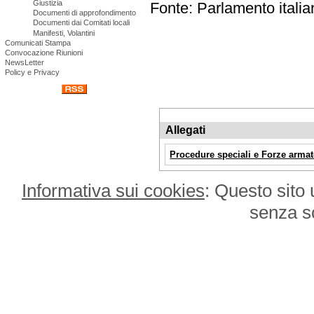
Giustizia
Fonte: Parlamento italia
Documenti di approfondimento
Documenti dai Comitati locali
Manifesti, Volantini
Comunicati Stampa
Convocazione Riunioni
NewsLetter
Policy e Privacy
Allegati
Procedure speciali e Forze arma
Informativa sui cookies
: Questo sito 
senza s