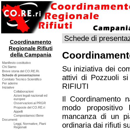
Schede di presenta
Coordinamento
Regionale Rifiuti
Coordinamento
della Campania
Manifesto costitutivo
Su iniziativa dei com
Chi Siamo
Breve storia del CO.RE.Ri.
Schede di presentazione
attivi di Pozzuol
Comitato Tecnico Scientifico
Per aderire
RIFIUTI
Iniziative
Collaborazioni
Azioni legali nazionali ed
Il Coordinamento n
europee
Osservazioni ai PRGR
modo propositivo 
Proposte del CO.RE.ri
Appelli
mancanza di un pia
Compostiamoci Bene
Documenti
ordinaria dai rifiuti s
Leggi, Normative, Piani
Regionali