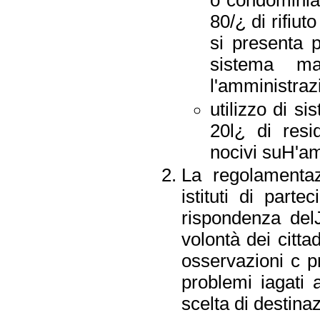
o condominial
80/¿ di rifiu
si presenta 
sistema ma
l'amministrazi
utilizzo di si
20l¿ di resi
nocivi suH'am
La regolamentaz
istituti di parte
rispondenza delJ
volontà dei citta
osservazioni c pr
problemi iagati al
scelta di destina