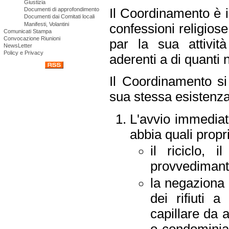
Giustizia
Il Coordinamento è in
Documenti di approfondimento
Documenti dai Comitati locali
Manifesti, Volantini
confessioni religiose
Comunicati Stampa
Convocazione Riunioni
par la sua attivit
NewsLetter
Policy e Privacy
aderenti a di quanti 
Il Coordinamento si
sua stessa esistenza,
L'avvio immediato
abbia quali propr
il riciclo, 
provvedimanti
la negaziona
dei rifiuti 
capillare da a