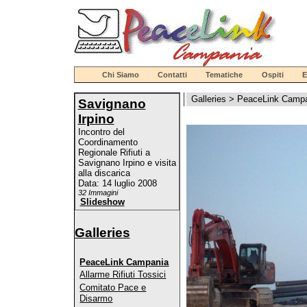
Chi Siamo
Contatti
Tematiche
Ospiti
E
Galleries
>
PeaceLink Camp
Savignano
Irpino
Incontro del
Coordinamento
Regionale Rifiuti a
Savignano Irpino e visita
alla discarica
Data: 14 luglio 2008
32 Immagini
Slideshow
Galleries
PeaceLink Campania
Allarme Rifiuti Tossici
Comitato Pace e
Disarmo