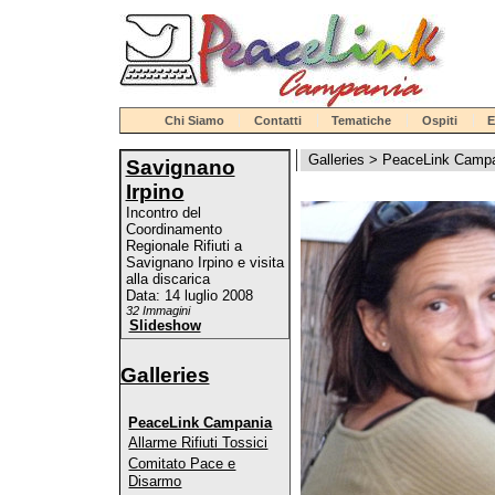
Chi Siamo
Contatti
Tematiche
Ospiti
E
Galleries
>
PeaceLink Camp
Savignano
Irpino
Incontro del
Coordinamento
Regionale Rifiuti a
Savignano Irpino e visita
alla discarica
Data: 14 luglio 2008
32 Immagini
Slideshow
Galleries
PeaceLink Campania
Allarme Rifiuti Tossici
Comitato Pace e
Disarmo